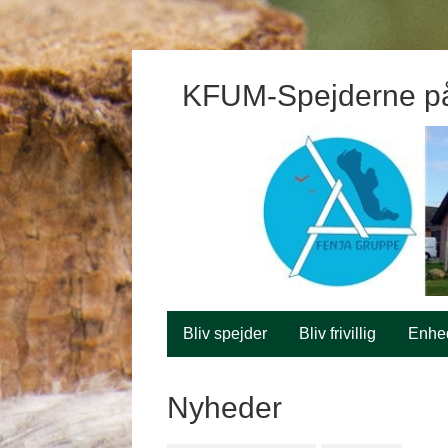
KFUM-Spejderne p
Bliv spejder
Bliv frivillig
Enhe
Nyheder