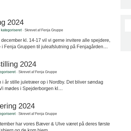
ng 2024
 kategoriseret
· Skrevet af Fenja Gruppe
ecember kl. 14-17 vil vi gerne invitere alle spejdere,
ige i Fenja Gruppen til juleafslutning på Fenjagården…
tilling 2024
egoriseret
· Skrevet af Fenja Gruppe
i år stille juletræer op i Nordby. Det bliver søndag
Vi mødes i Spejderborgen kl…
nering 2024
egoriseret
· Skrevet af Fenja Gruppe
tember har vores Bæver & Ulve været på deres første
 Esbjerg og de kom hjem..