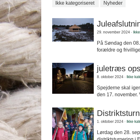
Ikke kategoriseret
Nyheder
Juleafslutni
29. november 2024 ·
Ikke
På Søndag den 08. d
forældre og frivill
juletræs ops
8. oktober 2024 ·
Ikke kat
Spejderne skal igen 
den 17. november. 
Distriktstur
1. oktober 2024 ·
Ikke kat
Lørdag den 28. sep
distriktsturnering i