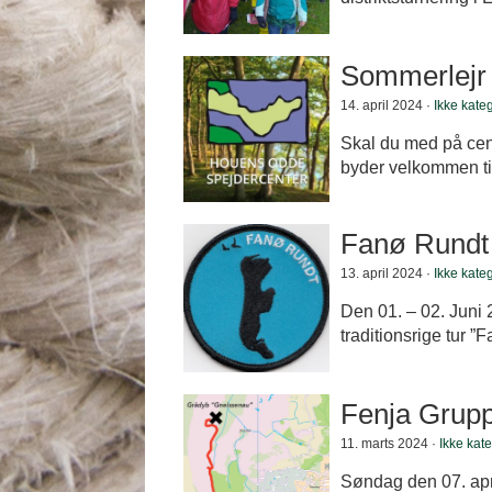
Sommerlejr
14. april 2024 ·
Ikke kateg
Skal du med på cen
byder velkommen til
Fanø Rundt
13. april 2024 ·
Ikke kateg
Den 01. – 02. Juni 
traditionsrige tur ”
Fenja Grup
11. marts 2024 ·
Ikke kate
Søndag den 07. apri