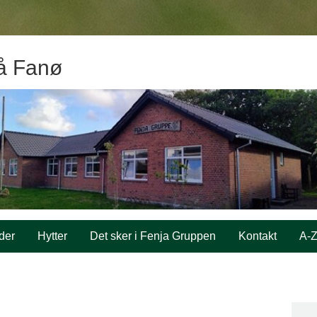
å Fanø
der
Hytter
Det sker i Fenja Gruppen
Kontakt
A-