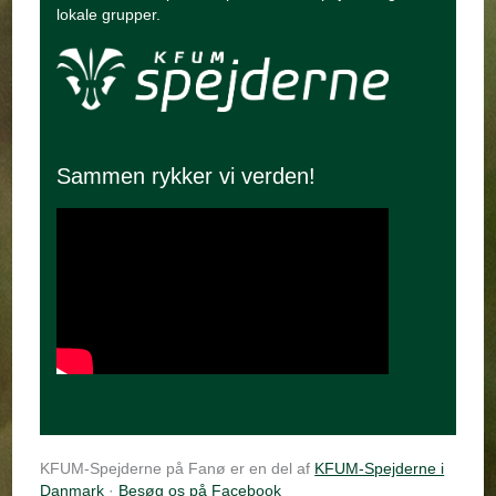
lokale grupper.
Sammen rykker vi verden!
KFUM-Spejderne på Fanø er en del af
KFUM-Spejderne i
Danmark
·
Besøg os på Facebook