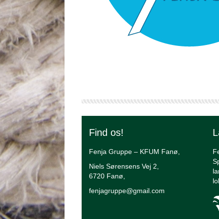
Find os!
L
Fenja Gruppe – KFUM Fanø,
F
Sp
Niels Sørensens Vej 2,
la
6720 Fanø,
l
fenjagruppe@gmail.com