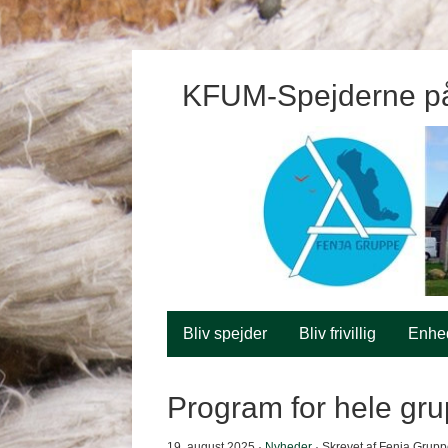
KFUM-Spejderne p
Bliv spejder
Bliv frivillig
Enhe
Program for hele gr
19. august 2025 ·
Nyheder
· Skrevet af Fenja Grup