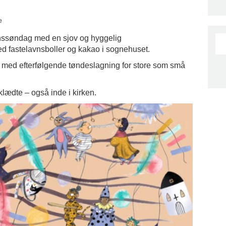
e
lavnssøndag med en sjov og hyggelig
ed fastelavnsboller og kakao i sognehuset.
 med efterfølgende tøndeslagning for store som små
lædte – også inde i kirken.