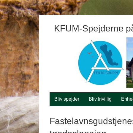
KFUM-Spejderne p
Bliv spejder
Bliv frivillig
Enhe
Fastelavnsgudstjene