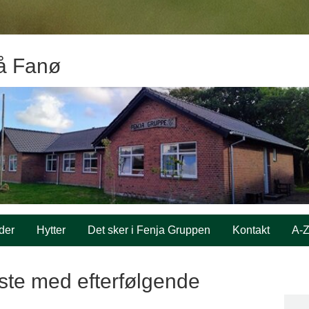
å Fanø
der
Hytter
Det sker i Fenja Gruppen
Kontakt
A-
ste med efterfølgende