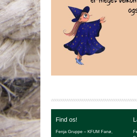
Find os!
L
Fenja Gruppe – KFUM Fanø,
F